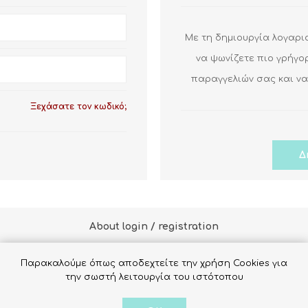
Με τη δημιουργία λογαρι
ΑΝΟΞΕΙΔΩΤΕΣ
ΥΣΤΗΜΑ
ΗΡΕΣ
ΚΑΥΣΤΗΡΕΣ
ΑΝΤΛΙΕΣ
ΕΠΙ
να ψωνίζετε πιο γρήγο
ΠΛΑΣΤΙΚΕΣ
ΑΦΟΡΑΣ
ΗΛΕΚΤΡΟΔ
ΙΟΥ
ΠΕΤΡΕΛΑΙΟΥ
ΘΕΡΜΟΤΗΤΑΣ
ΛΕ
ΜΠΥΚΝΩΜΑΤΩΝ
Α
ΕΞΑΕΡΗΣΤΙΚΑ
παραγγελιών σας και να
ΦΥ
ΣΥΣΚΕΥΗ 
ΕΓΑΛΟ
ΑΕ
ΣΤΕΓΑΝΟΤΗΤΑ
ΚΑΘΑΡΙΣΜΟΥ
ΒΑΛΒΙΔΕΣ ΑΕΡΙΟΥ
ΟΣΙΦΩΝΕΣ
ΚΡΟΤΗΜΑ
ΣΥΜΠ
Ξεχάσατε τον κωδικό;
ΑΦΟΡΑΣ
View all
View all
ΑΤΩΝ
View all
About login / registration
Παρακαλούμε όπως αποδεχτείτε την χρήση Cookies για
 login / registration information here. You can edit this in the ad
την σωστή λειτουργία του ιστότοπου
ΕΡΜΟΣΙΦΩΝΑ