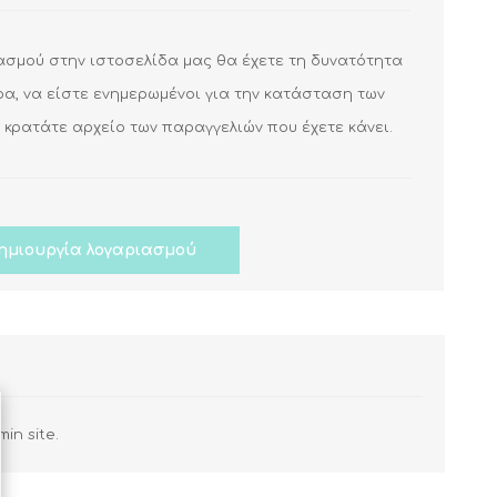
ασμού στην ιστοσελίδα μας θα έχετε τη δυνατότητα
ΠΑΡΕΛΚΟΜΕΝΑ
ΑΝΤΛΙΩΝ & ΠΙΕΣΤΙΚΩΝ
ΤΟΙΧΟΙ
ΛΕΒΗΤΕΣ
ΘΕΡΜΑΝΤΙΚΑ
ρα, να είστε ενημερωμένοι για την κατάσταση των
ΣΥΓΚΡΟΤΗΜΑΤΩΝ
ΙΑ ΙΟΝΙΣΜΟΥ
ΔΙΑΦΟΡΑ ΕΞΑΡΤΗΜΑΤΑ
ΒΗΤΕΣ
ΠΕΤΡΕΛΑΙΟΥ
ΣΩΜΑΤΑ
 κρατάτε αρχείο των παραγγελιών που έχετε κάνει.
ΗΛΕΚΤΡΟΝΙΚΑ
ΣΙΚΟΥ
ΕΛΕΓΧΟΥ
ΣΕΡΒΟΜΟΤΕΡ
ΣΥΣΤΗΜΑΤΑ ΕΛΕΓΧΟΥ
ΡΙΟΥ
Σ (VPS)
ΑΝΤΛΙΩΝ
ΥΚΝΩΣΗΣ
View all
View all
ΣΥΜΠΥΚΝΩΣΗΣ
ΔΙΑΚΟΠΤΕΣ
ΣΩΜΑΤΩΝ -
ΘΕΡΜΟΣΤΑΤΙΚΕΣ
ΜΑΝΤΕΜΕΝΙΟΙ
ΚΕΦΑΛΕΣ
View all
ΕΙΔΙΚΑ
View all
min site.