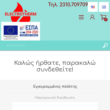
Τηλ. 2310.709709
(0)
Δημιoυργία λογαριασμού
Καλώς ήρθατε, παρακαλώ
Σύνδεση
συνδεθείτε!
Αγαπημένα
(0)
Εγγεγραμμένος πελάτης
Ηλεκτρονική διεύθυνση: