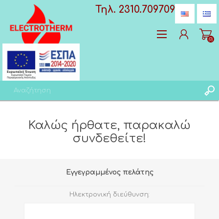
Τηλ. 2310.709709
(0)
Δημιoυργία λογαριασμού
Καλώς ήρθατε, παρακαλώ
Σύνδεση
συνδεθείτε!
Αγαπημένα
(0)
Εγγεγραμμένος πελάτης
Ηλεκτρονική διεύθυνση: