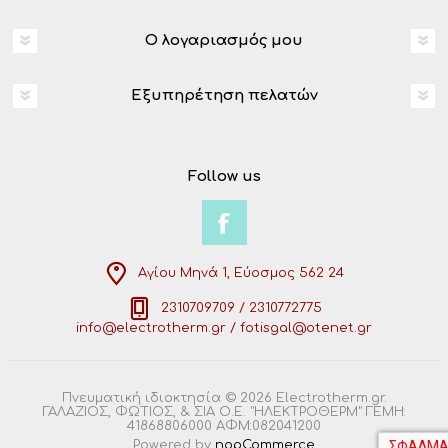
Ο λογαριασμός μου
Εξυπηρέτηση πελατών
Follow us
Αγίου Μηνά 1, Εύοσμος 562 24
2310709709 / 2310772775
info@electrotherm.gr / fotisgal@otenet.gr
Πνευματική ιδιοκτησία © 2026 Electrotherm.gr.
ΓΑΛΑΖΙΟΣ, ΦΩΤΙΟΣ, & ΣΙΑ Ο.Ε. "ΗΛΕΚΤΡΟΘΕΡΜ" ΓΕΜΗ:
41868806000 ΑΦΜ:082041200
Powered by
nopCommerce