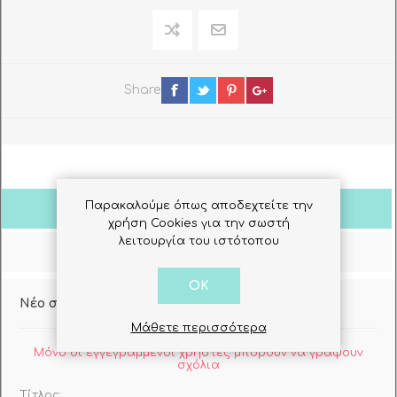
Share
Παρακαλούμε όπως αποδεχτείτε την
Σχόλια Πελατών
χρήση Cookies για την σωστή
λειτουργία του ιστότοπου
Ρωτήστε μας
OK
Νέο σχόλιο
Μάθετε περισσότερα
Μόνο οι εγγεγραμμένοι χρήστες μπορούν να γράψουν
σχόλια
Τίτλος: