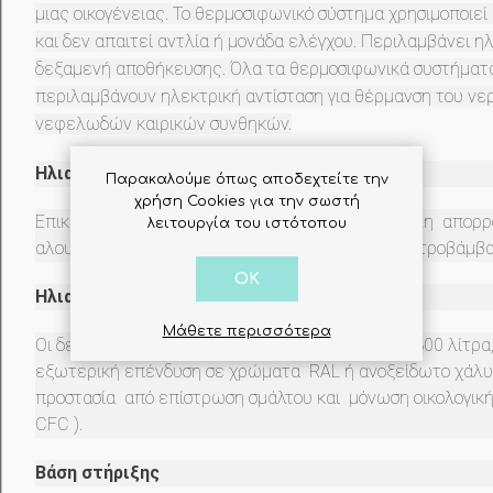
μιας οικογένειας. To θερμοσιφωνικό σύστημα χρησιμοποιε
και δεν απαιτεί αντλία ή μονάδα ελέγχου. Περιλαμβάνει η
δεξαμενή αποθήκευσης. Όλα τα θερμοσιφωνικά συστήματ
περιλαμβάνουν ηλεκτρική αντίσταση για θέρμανση του νε
νεφελωδών καιρικών συνθηκών.
Ηλιακός συλλέκτης
Παρακαλούμε όπως αποδεχτείτε την
χρήση Cookies για την σωστή
Επικαλυμμένοs με τιτάνιο PVD (ΤΙΝΟΧ) για μεγάλη απορ
λειτουργία του ιστότοπου
αλουμίνιο και γυαλί LOW IRON με μόνωση από πετροβάμβ
OK
Ηλιακή δεξαμενή αποθήκευσης
Μάθετε περισσότερα
Οι δεξαμενές αποθήκευσης κυμαίνονται από 90-300 λίτρα,
εξωτερική επένδυση σε χρώματα RAL ή ανοξείδωτο χάλ
προστασία από επίστρωση σμάλτου και μόνωση οικολογικ
CFC ).
Βάση στήριξης