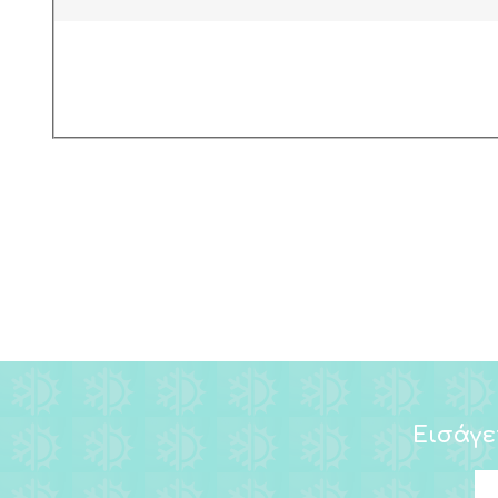
Εισάγε