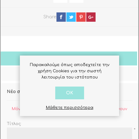
Share
Σχόλια Πελατών
Παρακαλούμε όπως αποδεχτείτε την
χρήση Cookies για την σωστή
Ρωτήστε μας
λειτουργία του ιστότοπου
Νέο σχόλιο
OK
Μάθετε περισσότερα
Μόνο οι εγγεγραμμένοι χρήστες μπορούν να γράψουν
σχόλια
Τίτλος:
*