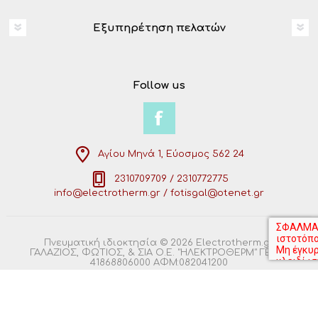
Εξυπηρέτηση πελατών
Follow us
Αγίου Μηνά 1, Εύοσμος 562 24
2310709709 / 2310772775
info@electrotherm.gr / fotisgal@otenet.gr
Πνευματική ιδιοκτησία © 2026 Electrotherm.gr.
ΓΑΛΑΖΙΟΣ, ΦΩΤΙΟΣ, & ΣΙΑ Ο.Ε. "ΗΛΕΚΤΡΟΘΕΡΜ" ΓΕΜΗ:
41868806000 ΑΦΜ:082041200
Powered by
nopCommerce
Σχεδιασμός
Steel.gr
using
Connectoras