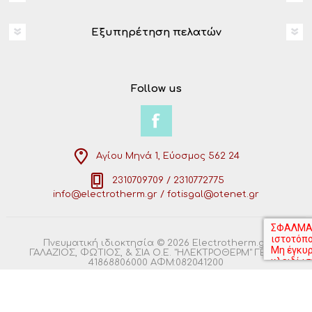
Εξυπηρέτηση πελατών
Follow us
Αγίου Μηνά 1, Εύοσμος 562 24
2310709709 / 2310772775
info@electrotherm.gr / fotisgal@otenet.gr
Πνευματική ιδιοκτησία © 2026 Electrotherm.gr.
ΓΑΛΑΖΙΟΣ, ΦΩΤΙΟΣ, & ΣΙΑ Ο.Ε. "ΗΛΕΚΤΡΟΘΕΡΜ" ΓΕΜΗ:
41868806000 ΑΦΜ:082041200
Powered by
nopCommerce
Σχεδιασμός
Steel.gr
using
Connectoras