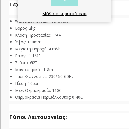
OK
Τεχνικά Χαρακτηριστικά:
Μάθετε περισσότερα
Watt max/ Ένταση: 65w/0.65Α
Βάρος: 2kg
Κλάση Προστασίας: IP44
Ύψος: 180mm
Μέγιστη Παροχή: 4 m³/h
Ρακορ: 1 1/4''
Στόμιο: G2''
Μανομετρικό: 1-8m
Τάση/Συχνότητα: 230/ 50-60Hz
Πίεση: 10bar
Μέγ. Θερμοκρασία: 110C
Θερμοκρασία Περιβάλλοντος: 0-40C
Τύποι Λειτουργείας: