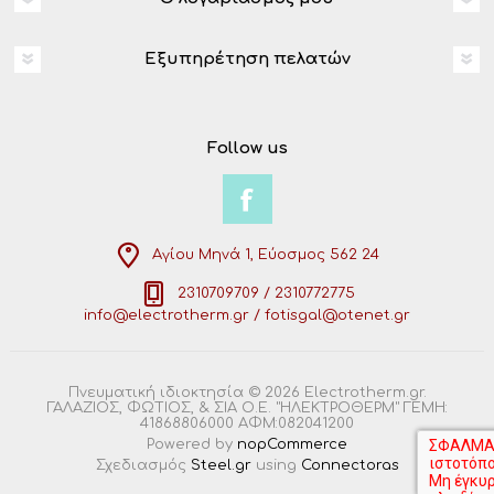
Εξυπηρέτηση πελατών
Follow us
Αγίου Μηνά 1, Εύοσμος 562 24
2310709709 / 2310772775
info@electrotherm.gr / fotisgal@otenet.gr
Πνευματική ιδιοκτησία © 2026 Electrotherm.gr.
ΓΑΛΑΖΙΟΣ, ΦΩΤΙΟΣ, & ΣΙΑ Ο.Ε. "ΗΛΕΚΤΡΟΘΕΡΜ" ΓΕΜΗ:
41868806000 ΑΦΜ:082041200
Powered by
nopCommerce
Σχεδιασμός
Steel.gr
using
Connectoras