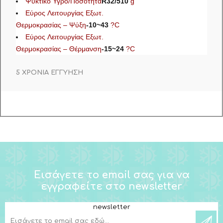
Ψυκτικό Υγρό/Ποσότητα
R32/510
g
Εύρος Λειτουργίας Εξωτ.
Θερμοκρασίας – Ψύξη
-10~43
?C
Εύρος Λειτουργίας Εξωτ.
Θερμοκρασίας – Θέρμανση
-15~24
?C
5 ΧΡΟΝΙΑ ΕΓΓΥΗΣΗ
Εισάγετε το email σας για να
εγγραφείτε στο newsletter
newsletter