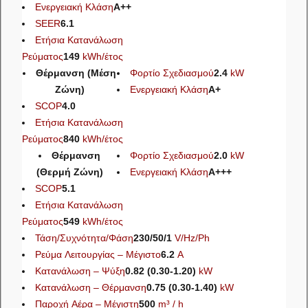
Ενεργειακή Κλάση
A++
SEER
6.1
Ετήσια Κατανάλωση
Ρεύματος
149
kWh/έτος
Θέρμανση (Μέση
Φορτίο Σχεδιασμού
2.4
kW
Ζώνη)
Ενεργειακή Κλάση
A+
SCOP
4.0
Ετήσια Κατανάλωση
Ρεύματος
840
kWh/έτος
Θέρμανση
Φορτίο Σχεδιασμού
2.0
kW
(Θερμή Ζώνη)
Ενεργειακή Κλάση
A+++
SCOP
5.1
Ετήσια Κατανάλωση
Ρεύματος
549
kWh/έτος
Τάση/Συχνότητα/Φάση
230/50/1
V/Hz/Ph
Ρεύμα Λειτουργίας – Μέγιστο
6.2
A
Κατανάλωση – Ψύξη
0.82 (0.30-1.20)
kW
Κατανάλωση – Θέρμανση
0.75 (0.30-1.40)
kW
Παροχή Αέρα – Μέγιστη
500
m³ / h