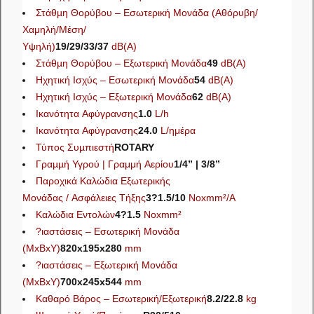
Στάθµη Θορύβου – Εσωτερική Μονάδα (Αθόρυβη/
Χαμηλή/Μέση/
Υψηλή)
19/29/33/37
dB(A)
Στάθµη Θορύβου – Εξωτερική Μονάδα
49
dB(A)
Ηχητική Ισχύς – Εσωτερική Μονάδα
54
dB(A)
Ηχητική Ισχύς – Εξωτερική Μονάδα
62
dB(A)
Ικανότητα Αφύγρανσης
1.0
L/h
Ικανότητα Αφύγρανσης
24.0
L/ημέρα
Τύπος Συµπιεστή
ROTARY
Γραµµή Υγρού | Γραμμή Αερίου
1/4” | 3/8”
Παροχικά Καλώδια Εξωτερικής
Μονάδας / Aσφάλειες Τήξης
3?1.5/10
Noxmm²/A
Καλώδια Εντολών
4?1.5
Νοxmm²
?ιαστάσεις – Εσωτερική Μονάδα
(ΜxBxY)
820x195x280
mm
?ιαστάσεις – Εξωτερική Μονάδα
(ΜxBxY)
700x245x544
mm
Καθαρό Βάρος – Εσωτερική/Εξωτερική
8.2/22.8
kg