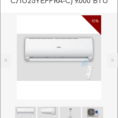
C/1U25YEFFRA-C) 9.000 BTU
-10%