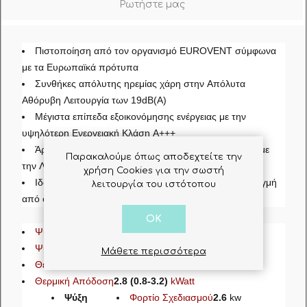
Ρωτήστε μας
Πιστοποίηση από τον οργανισμό EUROVENT σύμφωνα
με τα Ευρωπαϊκά πρότυπα
Συνθήκες απόλυτης ηρεμίας χάρη στην Απόλυτα
Αθόρυβη Λειτουργία των 19dB(A)
Μέγιστα επίπεδα εξοικονόμησης ενέργειας με την
υψηλότερη Ενεργειακή Κλάση Α+++
Άριστες επιδόσεις για μεγαλύτερο χρονικό διάστημα με
Παρακαλούμε όπως αποδεχτείτε την
την Λειτουργία Καθαρισμού
χρήση Cookies για την σωστή
Ιδανικό περιβάλλον στον χώρο σας οποιαδήποτε στιγμή
λειτουργία του ιστότοπου
από όπου και αν βρίσκεστε μέσω της εφαρμογή hOn
OK
Ψυκτική Απόδοση
8.870 (2.730-10.238)
Btu/h
Ψυκτική Απόδοση
2.6 (0.8-3.0)
kWatt
Μάθετε περισσότερα
Θερμική Απόδοση
9.555 (2.730-10.920)
Btu/h
Θερμική Απόδοση
2.8 (0.8-3.2)
kWatt
Ψύξη
Φορτίο Σχεδιασμού
2.6
kw